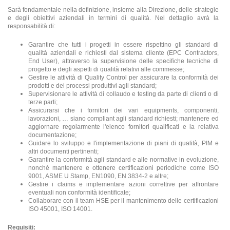
Sarà fondamentale nella definizione, insieme alla Direzione, delle strategie
e degli obiettivi aziendali in termini di qualità. Nel dettaglio avrà la
responsabilità di:
Garantire che tutti i progetti in essere rispettino gli standard di
qualità aziendali e richiesti dal sistema cliente (EPC Contractors,
End User), attraverso la supervisione delle specifiche tecniche di
progetto e degli aspetti di qualità relativi alle commesse;
Gestire le attività di Quality Control per assicurare la conformità dei
prodotti e dei processi produttivi agli standard;
Supervisionare le attività di collaudo e testing da parte di clienti o di
terze parti;
Assicurarsi che i fornitori dei vari equipments, componenti,
lavorazioni, … siano compliant agli standard richiesti; mantenere ed
aggiornare regolarmente l'elenco fornitori qualificati e la relativa
documentazione;
Guidare lo sviluppo e l'implementazione di piani di qualità, PIM e
altri documenti pertinenti;
Garantire la conformità agli standard e alle normative in evoluzione,
nonché mantenere e ottenere certificazioni periodiche come ISO
9001, ASME U Stamp, EN1090, EN 3834-2 e altre;
Gestire i claims e implementare azioni correttive per affrontare
eventuali non conformità identificate;
Collaborare con il team HSE per il mantenimento delle certificazioni
ISO 45001, ISO 14001.
Requisiti: