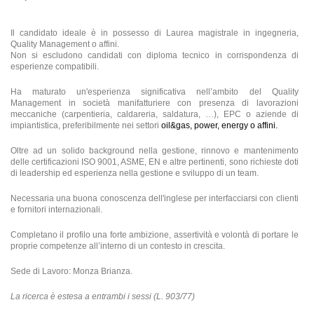
Il candidato ideale è in possesso di Laurea magistrale in ingegneria,
Quality Management o affini.
Non si escludono candidati con diploma tecnico in corrispondenza di
esperienze compatibili.
Ha maturato un'esperienza significativa nell’ambito del Quality
Management
in società manifatturiere con presenza di lavorazioni
meccaniche (carpentieria, caldareria, saldatura, …), EPC o aziende di
impiantistica, preferibilmente nei settori
oil&gas, power, energy o affini.
Oltre ad un solido background nella gestione, rinnovo e mantenimento
delle certificazioni ISO 9001, ASME, EN e altre pertinenti, sono richieste doti
di leadership ed esperienza nella gestione e sviluppo di un team.
Necessaria una buona conoscenza dell'inglese per interfacciarsi con clienti
e fornitori internazionali.
Completano il profilo una forte ambizione, assertività e volontà di portare le
proprie competenze all’interno di un contesto in crescita.
Sede di Lavoro: Monza Brianza.
La ricerca è estesa a entrambi i sessi (L. 903/77)