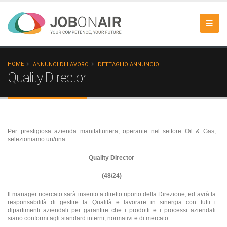
HOME
ANNUNCI DI LAVORO
DETTAGLIO ANNUNCIO
Quality DIrector
Per prestigiosa azienda manifatturiera, operante nel settore Oil & Gas,
selezioniamo un/una:
Quality Director
(48/24)
Il manager ricercato sarà inserito a diretto riporto della Direzione, ed avrà la
responsabilità di gestire la Qualità e lavorare in sinergia con tutti i
dipartimenti aziendali per garantire che i prodotti e i processi aziendali
siano conformi agli standard interni, normativi e di mercato.