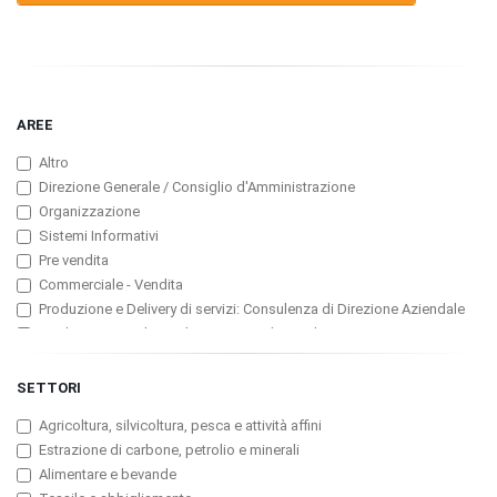
AREE
Altro
Direzione Generale / Consiglio d'Amministrazione
Organizzazione
Sistemi Informativi
Pre vendita
Commerciale - Vendita
Produzione e Delivery di servizi: Consulenza di Direzione Aziendale
Produzione e Delivery di servizi: ICT (Consulenza, Servizi
Professionali, Software)
Produzione e Delivery di servizi: Assicurazioni
SETTORI
Produzione e Delivery di servizi: Banche e Finanzarie
Agricoltura, silvicoltura, pesca e attività affini
Produzione e Delivery di servizi: Pubblicità
Estrazione di carbone, petrolio e minerali
Customer Service, Manutenzione e Assistenza tecnica
Alimentare e bevande
Marketing / Pubbliche Relazioni