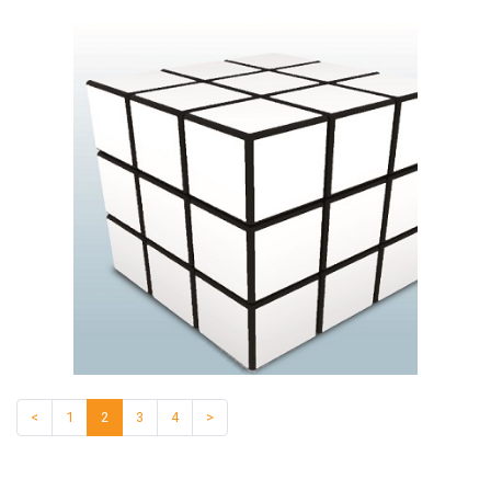
<
1
2
3
4
>