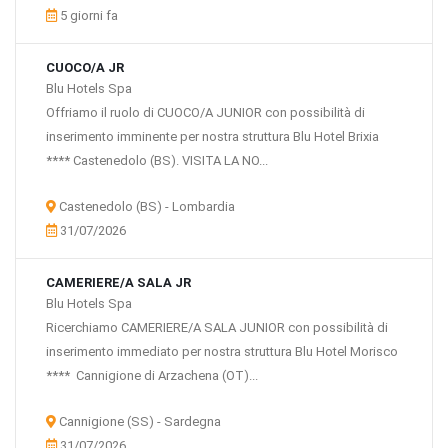
5 giorni fa
Alberghi e ristoranti
Trasporti
Turismo
CUOCO/A JR
Telecomunicazioni (servizi)
Blu Hotels Spa
Banche e parabancario
Offriamo il ruolo di CUOCO/A JUNIOR con possibilità di
Assicurazioni
inserimento imminente per nostra struttura Blu Hotel Brixia
Informatica, software, servizi EDP e attività connesse
**** Castenedolo (BS). VISITA LA NO...
Consulenza aziendale, attività professionali e servizi per le aziende
Pubblica amministrazione
Castenedolo (BS) - Lombardia
Istruzione
31/07/2026
Sanità e servizi sociali
Altre attività dei servizi
Elettrodomestici
CAMERIERE/A SALA JR
Blu Hotels Spa
Ricerchiamo CAMERIERE/A SALA JUNIOR con possibilità di
inserimento immediato per nostra struttura Blu Hotel Morisco
**** Cannigione di Arzachena (OT)...
Cannigione (SS) - Sardegna
31/07/2026