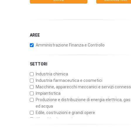
AREE
Amministrazione Finanza e Controllo
SETTORI
Industria chimica
Industria farmaceutica e cosmetici
Macchine, apparecchi meccanici e servizi conness
Impiantistica
Produzione e distribuzione di energia elettrica, gas
ed acqua
Edile, costruzioni e grandi opere
Alberghi e ristoranti
Consulenza aziendale, attività professionali e servi