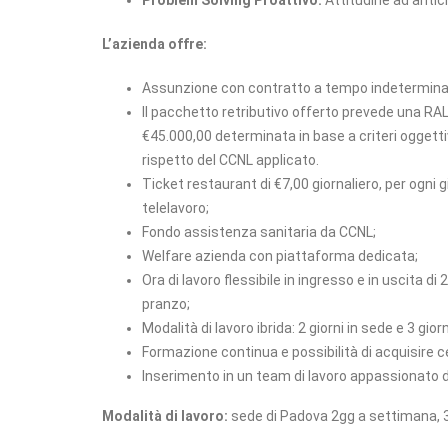
Problem Solving Proattivo:
Attitudine ad antici
L’azienda offre:
Assunzione con contratto a tempo indetermin
ll pacchetto retributivo offerto prevede una R
€45.000,00 determinata in base a criteri oggetti
rispetto del CCNL applicato.
Ticket restaurant di €7,00 giornaliero, per ogni 
telelavoro;
Fondo assistenza sanitaria da CCNL;
Welfare azienda con piattaforma dedicata;
Ora di lavoro flessibile in ingresso e in uscita di
pranzo;
Modalità di lavoro ibrida: 2 giorni in sede e 3 gio
Formazione continua e possibilità di acquisire ce
Inserimento in un team di lavoro appassionato d
Modalità di lavoro:
sede di Padova 2gg a settimana, 3