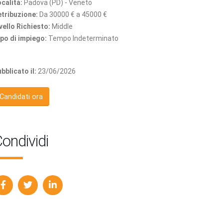
calità:
Padova (PD) - Veneto
tribuzione:
Da 30000 € a 45000 €
vello Richiesto:
Middle
po di impiego:
Tempo Indeterminato
bblicato il:
23/06/2026
Candidati ora
ondividi