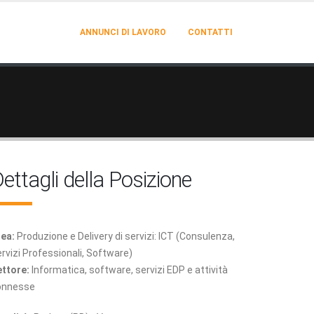
ANNUNCI DI LAVORO
CONTATTI
ettagli della Posizione
ea:
Produzione e Delivery di servizi: ICT (Consulenza,
rvizi Professionali, Software)
ttore:
Informatica, software, servizi EDP e attività
onnesse