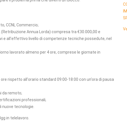
pare il problema prima che diventi un blocco.
C
I
S
ato, CCNL Commercio;
Ve
AL (Retribuzione Annua Lorda) compresa tra €30.000,00 e
vi e all'effettivo livello di competenze tecniche possedute, nel
giorno lavorato almeno per 4 ore, comprese le giornate in
 2 ore rispetto all'orario standard 09:00-18:00 con un'ora di pausa
rni da remoto;
rtificazioni professionali;
i nuove tecnologie.
gg in telelavoro.