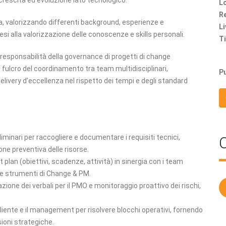
crescita ed evoluzione lato tecnologico.
Lo
Re
a, valorizzando differenti background, esperienze e
Li
si alla valorizzazione delle conoscenze e skills personali.
Ti
responsabilità della governance di progetti di change
l fulcro del coordinamento tra team multidisciplinari,
Pu
delivery d’eccellenza nel rispetto dei tempi e degli standard
liminari per raccogliere e documentare i requisiti tecnici,
C
one preventiva delle risorse.
ct plan (obiettivi, scadenze, attività) in sinergia con i team
te strumenti di Change & PM.
azione dei verbali per il PMO e monitoraggio proattivo dei rischi,
 cliente e il management per risolvere blocchi operativi, fornendo
ioni strategiche.