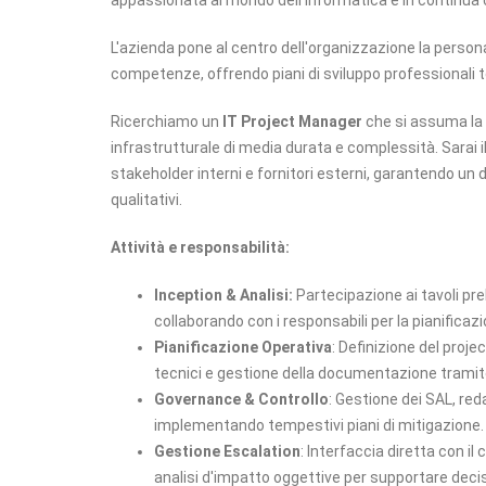
appassionata al mondo dell'informatica e in continua 
L'azienda pone al centro dell'organizzazione la person
competenze, offrendo piani di sviluppo professionali te
Ricerchiamo un
IT Project Manager
che si assuma la 
infrastrutturale di media durata e complessità. Sarai i
stakeholder interni e fornitori esterni, garantendo un 
qualitativi.
Attività e responsabilità:
Inception & Analisi:
Partecipazione ai tavoli pre
collaborando con i responsabili per la pianificazi
Pianificazione Operativa
: Definizione del proje
tecnici e gestione della documentazione trami
Governance & Controllo
: Gestione dei SAL, red
implementando tempestivi piani di mitigazione.
Gestione Escalation
: Interfaccia diretta con il
analisi d'impatto oggettive per supportare decis