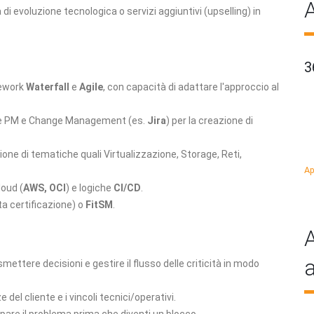
A
 di evoluzione tecnologica o servizi aggiuntivi (upselling) in
3
ework
Waterfall
e
Agile
, con capacità di adattare l'approccio al
ile PM e Change Management (es.
Jira
) per la creazione di
ne di tematiche quali Virtualizzazione, Storage, Reti,
Ap
oud (
AWS, OCI
) e logiche
CI/CD
.
ta certificazione) o
FitSM
.
A
a
mettere decisioni e gestire il flusso delle criticità in modo
 del cliente e i vincoli tecnici/operativi.